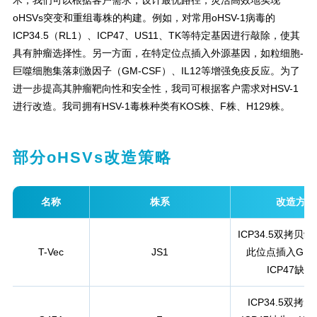
术，我们可以根据客户需求，设计最优路径，灵活高效地实现
oHSVs突变和重组毒株的构建。例如，对常用oHSV-1病毒的
ICP34.5（RL1）、ICP47、US11、TK等特定基因进行敲除，使其
具有肿瘤选择性。另一方面，在特定位点插入外源基因，如粒细胞-
巨噬细胞集落刺激因子（GM-CSF）、IL12等增强免疫反应。为了
进一步提高其肿瘤靶向性和安全性，我司可根据客户需求对HSV-1
进行改造。我司拥有HSV-1毒株种类有KOS株、F株、H129株。
部分oHSVs改造策略
名称
株系
改造方式
ICP34.5双拷贝
T-Vec
JS1
此位点插入GM-
ICP47缺
ICP34.5双拷