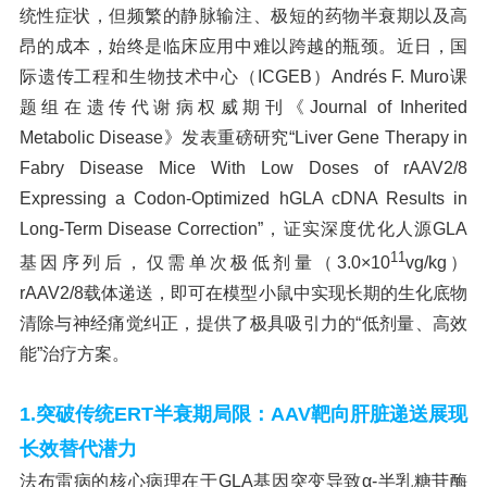
统性症状，但频繁的静脉输注、极短的药物半衰期以及高
昂的成本，始终是临床应用中难以跨越的瓶颈。近日，国
际遗传工程和生物技术中心（ICGEB）Andrés F. Muro课
题组在遗传代谢病权威期刊《Journal of Inherited
Metabolic Disease》发表重磅研究“Liver Gene Therapy in
Fabry Disease Mice With Low Doses of rAAV2/8
Expressing a Codon-Optimized hGLA cDNA Results in
Long-Term Disease Correction”，证实深度优化人源GLA
11
基因序列后，仅需单次极低剂量（3.0×10
vg/kg）
rAAV2/8载体递送，即可在模型小鼠中实现长期的生化底物
清除与神经痛觉纠正，提供了极具吸引力的“低剂量、高效
能”治疗方案。
1.
突破传统ERT半衰期局限：AAV靶向肝脏递送展现
长效替代潜力
法布雷病的核心病理在于GLA基因突变导致α-半乳糖苷酶