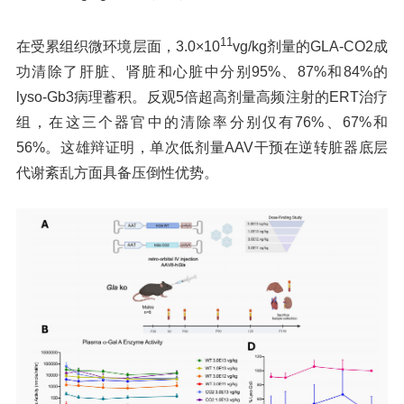
11
在受累组织微环境层面，3.0×10
vg/kg剂量的GLA-CO2成
功清除了肝脏、肾脏和心脏中分别95%、87%和84%的
lyso-Gb3病理蓄积。反观5倍超高剂量高频注射的ERT治疗
组，在这三个器官中的清除率分别仅有76%、67%和
56%。这雄辩证明，单次低剂量AAV干预在逆转脏器底层
代谢紊乱方面具备压倒性优势。