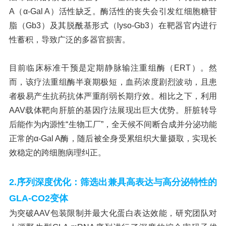
A（α-Gal A）活性缺乏。酶活性的丧失会引发红细胞糖苷
脂（Gb3）及其脱酰基形式（lyso-Gb3）在靶器官内进行
性蓄积，导致广泛的多器官损害。
目前临床标准干预是定期静脉输注重组酶（ERT）。然
而，该疗法重组酶半衰期极短，血药浓度剧烈波动，且患
者极易产生抗药抗体严重削弱长期疗效。相比之下，利用
AAV载体靶向肝脏的基因疗法展现出巨大优势。肝脏转导
后能作为内源性“生物工厂”，全天候不间断合成并分泌功能
正常的α-Gal A酶，随后被全身受累组织大量摄取，实现长
效稳定的跨细胞病理纠正。
2.
序列深度优化：筛选出兼具高表达与高分泌特性的
GLA-CO2变体
为突破AAV包装限制并最大化蛋白表达效能，研究团队对