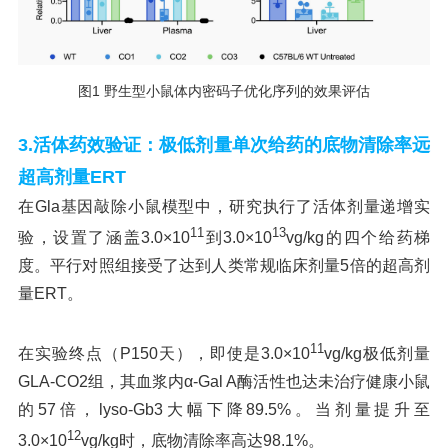
图1 野生型小鼠体内密码子优化序列的效果评估
3.
活体药效验证：极低剂量单次给药的底物清除率远
超高剂量ERT
在Gla基因敲除小鼠模型中，研究执行了活体剂量递增实
11
13
验，设置了涵盖3.0×10
到3.0×10
vg/kg的四个给药梯
度。平行对照组接受了达到人类常规临床剂量5倍的超高剂
量ERT。
11
在实验终点（P150天），即使是3.0×10
vg/kg极低剂量
GLA-CO2组，其血浆内α-Gal A酶活性也达未治疗健康小鼠
的57倍，lyso-Gb3大幅下降89.5%。当剂量提升至
12
3.0×10
vg/kg时，底物清除率高达98.1%。