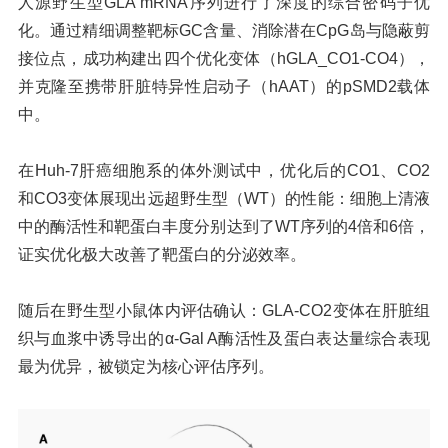
人源野生型GLA mRNA序列进行了深度的综合密码子优
化。通过精细调整靶标GC含量、消除潜在CpG岛与隐蔽剪
接位点，成功构建出四个优化变体（hGLA_CO1-CO4），
并克隆至携带肝脏特异性启动子（hAAT）的pSMD2载体
中。
在Huh-7肝癌细胞系的体外测试中，优化后的CO1、CO2
和CO3变体展现出远超野生型（WT）的性能：细胞上清液
中的酶活性和靶蛋白丰度分别达到了WT序列的4倍和6倍，
证实优化极大改善了靶蛋白的分泌效率。
随后在野生型小鼠体内评估确认：GLA-CO2变体在肝脏组
织与血浆中诱导出的α-Gal A酶活性及蛋白表达量综合表现
最为优异，被锁定为核心评估序列。