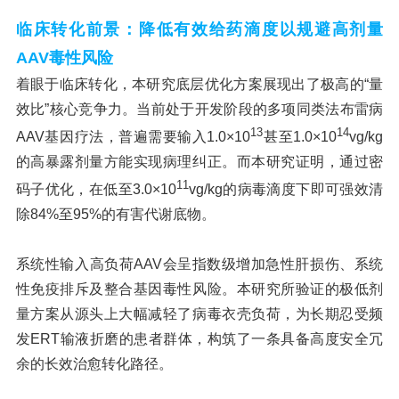
临床转化前景：降低有效给药滴度以规避高剂量
AAV毒性风险
着眼于临床转化，本研究底层优化方案展现出了极高的“量
效比”核心竞争力。当前处于开发阶段的多项同类法布雷病
13
14
AAV基因疗法，普遍需要输入1.0×10
甚至1.0×10
vg/kg
的高暴露剂量方能实现病理纠正。而本研究证明，通过密
11
码子优化，在低至3.0×10
vg/kg的病毒滴度下即可强效清
除84%至95%的有害代谢底物。
系统性输入高负荷AAV会呈指数级增加急性肝损伤、系统
性免疫排斥及整合基因毒性风险。本研究所验证的极低剂
量方案从源头上大幅减轻了病毒衣壳负荷，为长期忍受频
发ERT输液折磨的患者群体，构筑了一条具备高度安全冗
余的长效治愈转化路径。