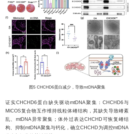
图5 CHCHD6蛋白减少，导致mtDNA聚集
证实CHCHD6蛋白缺失驱动mtDNA聚集：CHCHD6与
MICOS复合物互作维持线粒体嵴结构，其缺失导致嵴紊
乱、mtDNA异常聚集；体外过表达CHCHD可恢复嵴结
构、抑制mtDNA聚集与钙化，确立CHCHD为调控mtDNA