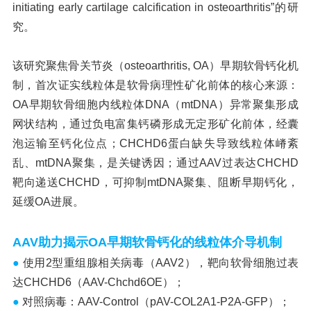
initiating early cartilage calcification in osteoarthritis”的研
究。
该研究聚焦骨关节炎（osteoarthritis, OA）早期软骨钙化机
制，首次证实线粒体是软骨病理性矿化前体的核心来源：
OA早期软骨细胞内线粒体DNA（mtDNA）异常聚集形成
网状结构，通过负电富集钙磷形成无定形矿化前体，经囊
泡运输至钙化位点；CHCHD6蛋白缺失导致线粒体嵴紊
乱、mtDNA聚集，是关键诱因；通过AAV过表达CHCHD
靶向递送CHCHD，可抑制mtDNA聚集、阻断早期钙化，
延缓OA进展。
AAV助力揭示OA早期软骨钙化的线粒体介导机制
●
使用2型重组腺相关病毒（AAV2），靶向软骨细胞过表
达CHCHD6（AAV-Chchd6OE）；
●
对照病毒：AAV-Control（pAV-COL2A1-P2A-GFP）；