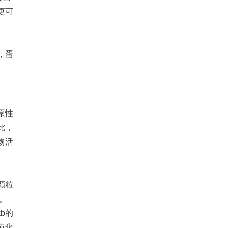
更可
，蛋
原性
此，
物活
颗粒
。
b的
纯化