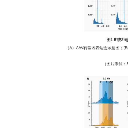
图
1 5'或
（
A）AAV转基因表达盒示意图；(B
（图片来源：