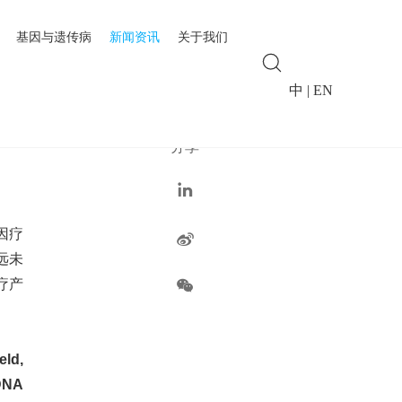
基因与遗传病
新闻资讯
关于我们
中
|
EN
响
分享
因疗
远未
疗产
eld,
 DNA