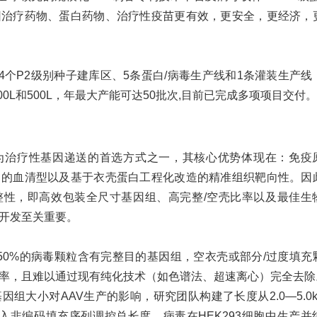
因治疗药物、蛋白药物、治疗性疫苗更有效，更安全，更经济，
括4个P2级别种子建库区、5条蛋白/病毒生产线和1条灌装生产线
0L和500L，年最大产能可达50批次,目前已完成多项项目交付。
成为治疗性基因递送的首选方式
之一，其核心优势体现在：免疫
富的血清型以及基于衣壳蛋白工程化改造的精准组织靶向性。因
整性，即高效包装全尺寸基因组、高完整/空壳比率以及最佳生
床开发至关重要。
0-50%的病毒颗粒含有完整目的基因组，空衣壳或部分/过度填充
率，且难以通过现有纯化技术（如色谱法、超速离心）完全去除
基因组大小对
AAV生产的影响，研究团队构建了长度从2.0—5.0k
插入非编码填充序列调控总长度。病毒在HEK293细胞中生产并