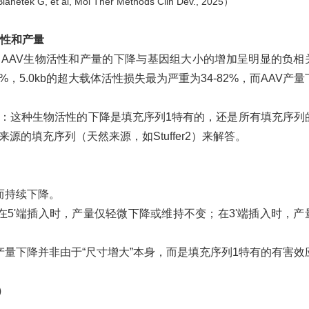
Blahetek G, et al, Mol Ther Methods Clin Dev., 2025）
活性和产量
：
AAV生物活性和产量的下降与基因组大小的增加呈明显的负相
64%，5.0kb的超大载体活性损失最为严重为34-82%，而AAV产
：这种生物活性的下降是填充序列1特有的，还是所有填充序列
源的填充序列（天然来源，如Stuffer2）来解答。
而持续下降。
在5'端插入时，产量仅轻微下降或维持不变；在3'端插入时，产
产量下降并非由于“尺寸增大”本身，而是填充序列1特有的有害效
）