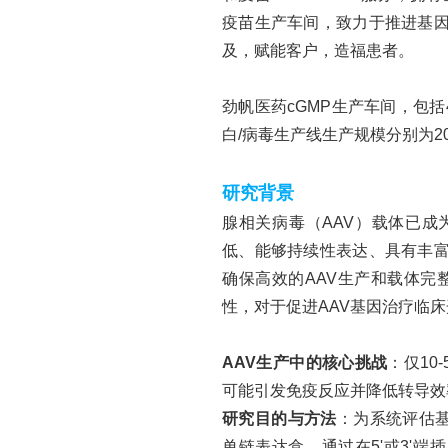
疫苗生产车间，致力于推进基
及，赋能客户，造福患者。
劲帆医药
cGMP生产车间，包
白/病毒生产线生产规模分别为20
研究背景
腺相关病毒（
AAV）载体已
低、能够持续性表达、具有丰
确保高效的
AAV生产和载体完
性，对于促进AAV基因治疗临
AAV生产中的核心挑战
：仅
1
可能引发免疫反应并降低转导效
研究目的与方法
：为系统评估
单链表达盒，通过在5'或3'端