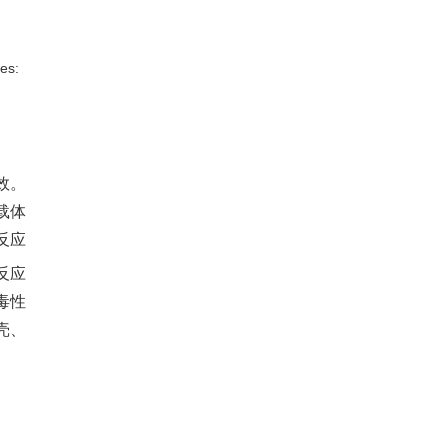
ies:
效。
载体
反应
反应
毒性
壳、