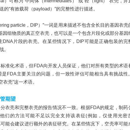
tial）可称为“中间体（intermediates）”或“轻（light）”衣壳，
“有效载荷（payload）”的完整性进行描述。
terfering particle，DIP）”一词是用来描述不包含全长目的基因衣
有基因组物质的真正空衣壳，也可以是一个包含片段化或部分基因
主DNA片段的衣壳。在某些情况下，DIP可能是正确包装的完
战。
要标准化术语，但
FDA向开发人员保证，他们对所有类型的术语
荷是FDA主要关注的问题，但一致性评估可能相当具有挑战性
/空衣壳”这一术语。
监管期望
部分衣壳和完整衣壳的报告情况不一致。根据
FDA的规定，制药
他们的方法可能不足以完全支持该表征(例如，仅使用光密
，FDA可能会建议进行额外的表征研究。在某些情况下，空壳率可能