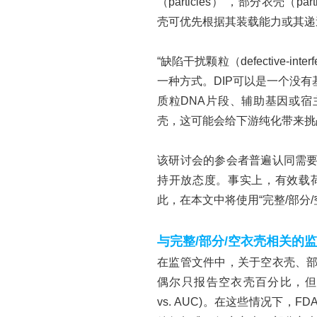
（particles）”，部分衣壳（par
壳可优先根据其装载能力或其递送的
“缺陷干扰颗粒（defective-in
一种方式。DIP可以是一个没
质粒DNA片段、辅助基因或宿
壳，这可能会给下游纯化带来挑
该研讨会的参会者普遍认同需
持开放态度。事实上，有效载
此，在本文中将使用“完整/部分
与完整
/部分/空衣壳相关的
在监管文件中，关于空衣壳、
偶尔只报告空衣壳百分比，但
vs. AUC)。在这些情况下