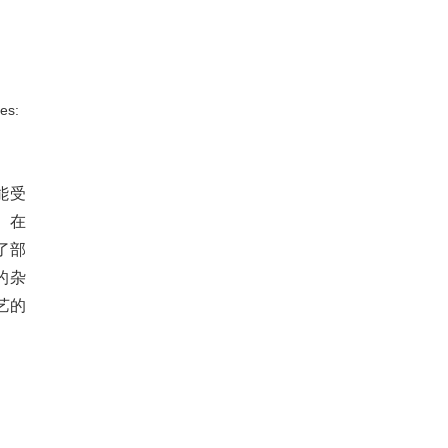
ies:
能受
。在
了部
的杂
艺的