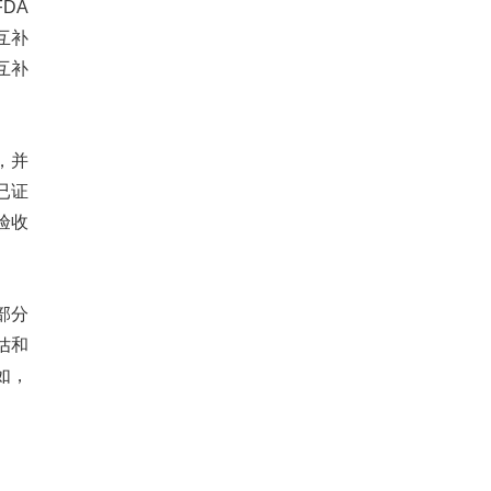
DA
互补
自互补
，并
已证
验收
部分
估和
如，