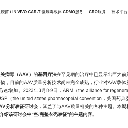
位疫苗 / IN VIVO CAR-T 慢病毒载体 CDMO服务
CRO服务
技术平台
AAV基因疗法的安全性、有效性和产量（上）
相关病毒（
AAV）
的
基因疗法
在罕见病的治疗中已显示出巨大前
药物，目前的
AAV质量分析技术尚未完全成熟，行业对AAV载体
23年3月8-9日，ARM（the alliance for regenerat
he united states pharmacopeial convention，美国药
AAV分析表征研讨会
，涵盖了与
AAV质量相关的各种主题。
本期
介绍该研讨会中
“空/完整衣壳表征”的主题内容
。