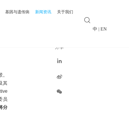
基因与遗传病
新闻资讯
关于我们
中
|
EN
分享
景。
及其
ive
典委员
将分