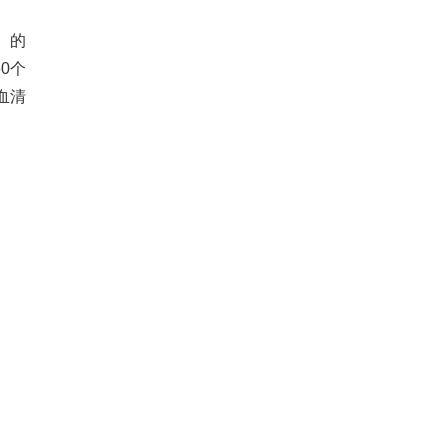
R）的
0个
血清