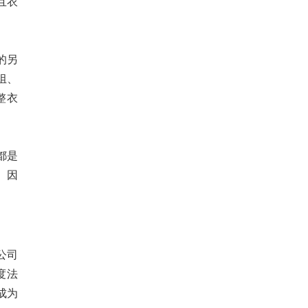
并且衣
壳的另
组、
整衣
都是
。因
公司
度法
成为