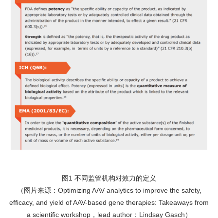
图
1 不同监管机构对效力的定义
（图片来源：
Optimizing AAV analytics to improve the safety,
efficacy, and yield of AAV-based gene therapies: Takeaways from
a scientific workshop，lead author：Lindsay Gasch）